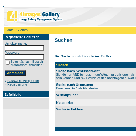
Home
/ Suchen
Registrierte Benutzer
Suchen
Benutzername:
Passwort:
Die Suche ergab leider keine Treffer.
Beim nächsten Besuch
automatisch anmelden?
Suchen
Suche nach Schlüsselwort:
Sie können AND benutzen, um Wörter zu definieren, die 
sein können und NOT verbietet das nachfolgende Wort im 
»
Password vergessen
»
Registrierung
Suche nach Username:
Benutzen Sie * als Platzhalter.
Zufallsbild
Verknüpfung:
Kategorie:
Suche in Feldern: